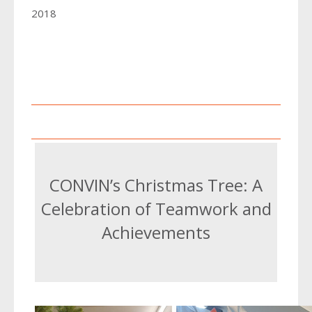
2018
2016
2017
2018
2018
2015
2016
2014
2015
2013
2014
2012
2013
2011
2012
CONVIN’s Christmas Tree: A
2011
Celebration of Teamwork and
Achievements